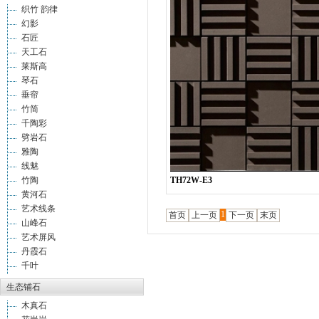
织竹 韵律
幻影
石匠
天工石
莱斯高
琴石
垂帘
竹简
千陶彩
劈岩石
雅陶
线魅
竹陶
TH72W-E3
黄河石
艺术线条
1
首页
上一页
下一页
末页
山峰石
艺术屏风
丹霞石
千叶
生态铺石
木真石